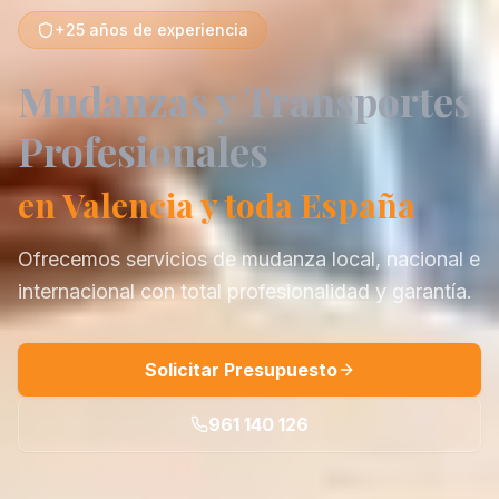
+25
años de experiencia
Mudanzas y Transportes
Profesionales
en Valencia y toda España
Ofrecemos servicios de mudanza local, nacional e
internacional con total profesionalidad y garantía.
Solicitar Presupuesto
961 140 126