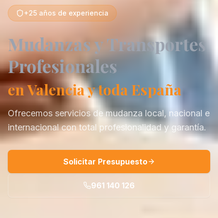
+25
años de experiencia
Mudanzas y Transportes
Profesionales
en Valencia y toda España
Ofrecemos servicios de mudanza local, nacional e
internacional con total profesionalidad y garantía.
Solicitar Presupuesto
961 140 126